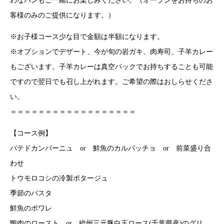
わなパンもご一緒にお楽しみください。（オーブンをお持ちのお
客様のみのご提供になります。）
※お子様コース少な目で金額は半額になります。
※オプションでデザート、今が旬の岩ガキ、肉寿司、子羊カレー
もございます。子羊カレーは真空パックでお持ちすることも可能
ですので翌日でも召し上がれます。ご希望の際はおしらせくださ
い。
＝＝＝＝＝＝＝＝＝＝＝＝＝＝＝＝＝＝
【コース例】
パテドカンパーニュ or 鮮魚のカルパッチョ or 前菜盛り合
わせ
トウモロコシの冷製ポタージュ
季節のパスタ
鮮魚のポワレ
鴨肉のロースト or 総州三元豚白王ロース(千葉県産)のグリ