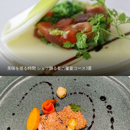
美味を巡る時間 シェフ贈る春の饗宴コース3選