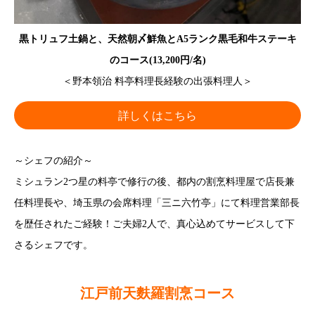
黒トリュフ土鍋と、天然朝〆鮮魚とA5ランク黒毛和牛ステーキ
のコース(13,200円/名)
＜野本領治 料亭料理長経験の出張料理人＞
詳しくはこちら
～シェフの紹介～
ミシュラン2つ星の料亭で修行の後、都内の割烹料理屋で店長兼
任料理長や、埼玉県の会席料理「三ニ六竹亭」にて料理営業部長
を歴任されたご経験！ご夫婦2人で、真心込めてサービスして下
さるシェフです。
江戸前天麩羅割烹コース