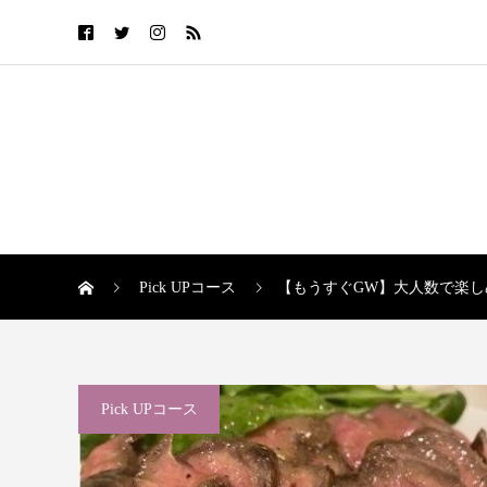
Pick UPコース
【もうすぐGW】大人数で楽
Pick UPコース