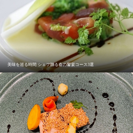
美味を巡る時間 シェフ贈る春の饗宴コース3選