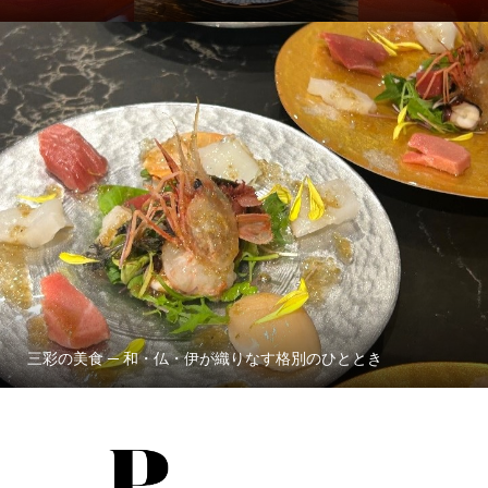
三彩の美食 ─ 和・仏・伊が織りなす格別のひととき