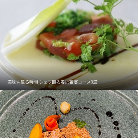
美味を巡る時間 シェフ贈る春の饗宴コース3選