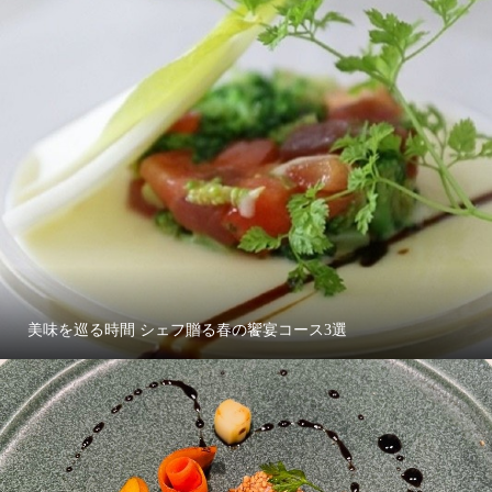
美味を巡る時間 シェフ贈る春の饗宴コース3選