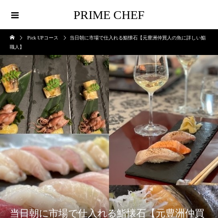
PRIME CHEF
Pick UPコース
当日朝に市場で仕入れる鮨懐石【元豊洲仲買人の魚に詳しい鮨
職人】
当日朝に市場で仕入れる鮨懐石【元豊洲仲買