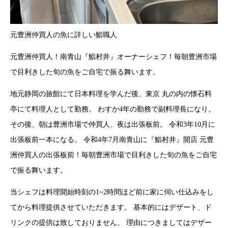
元豊洲仲買人の魚に詳しい鮨職人
元豊洲仲買人！南青山『鮨村井』オーナーシェフ！毎朝豊洲市場
で目利きした旬の魚をご自宅で振る舞います。
地元静岡の旅館にて日本料理を学んだ後、東京 丸の内の懐石料
亭にて料理人として勤務。 わすか4年の勤務で副料理長になり。
その後、朝は豊洲市場で仲買人、夜は出張板前。 令和3年10月に
出張板前一本になる。 令和4年7月南青山に『鮨村井』開店 元豊
洲仲買人の出張板前！毎朝豊洲市場で目利きした旬の魚をご自宅
で振る舞います。
当シェフは料理開始時刻の1~2時間ほど前に家に伺い仕込みをし
てから料理提供させていただきます。 基本的にはデザート、ド
リンクの提供は致しておりません。 理由につきましてはデザー