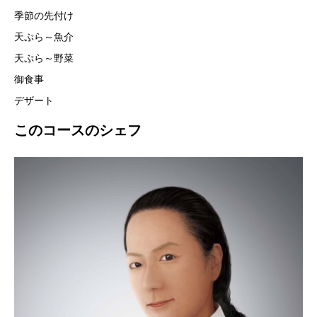
季節の先付け
天ぷら～魚介
天ぷら～野菜
御食事
デザート
このコースのシェフ