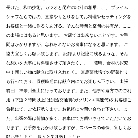
長けた、和の技術。カツオと昆布の出汁の相乗、、、 プライム
シェフならではの、直接やりとりをしてお料理やセッティングを
お客様と一緒に作るりあげる。そんな時間と空間の共有が、ここ
の出張にはあると思います。 お店では出来ないことです。お手
間はかかりますが、忘れられないお食事になると思います。 ご
協力宜しくお願い致します。 記録より記憶に残るような、そん
な想いを大事にお料理させて頂きたく、、、 随時、食材の探究
中！新しい物は献立に取り入れたく。 無農薬栽培での野菜作り
も行っており、収穫時期には献立内にてお楽しみ下さい。 出張
範囲、神奈川全土に行っております。また、他県や遠方でのご利
用（下道２時間以上)は別途交通費(ガソリン＋高速代)をお客様ご
負担にて、ご依頼承ります。お気軽にお問い合わせ下さい。 ま
た、出張の際は荷物が多く、お車にてお伺いさせていただいてお
ります。お手数をおかけ致しますが、スペースの確保、宜しくお
願い致します。 長々と失礼致しました。