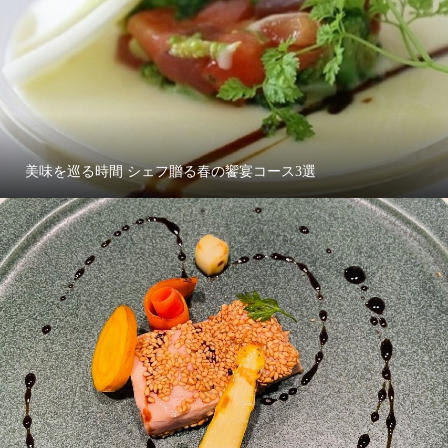
美味を巡る時間 シェフ贈る春の饗宴コース3選