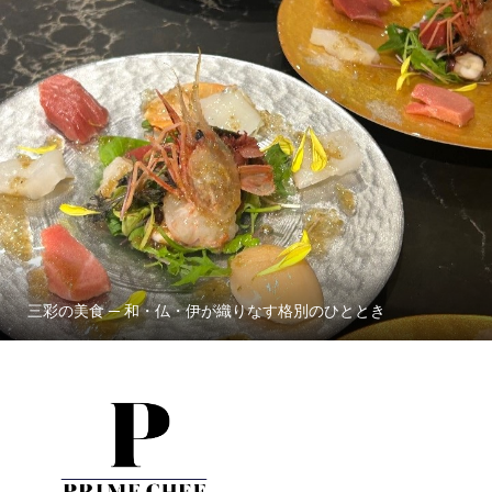
三彩の美食 ─ 和・仏・伊が織りなす格別のひととき