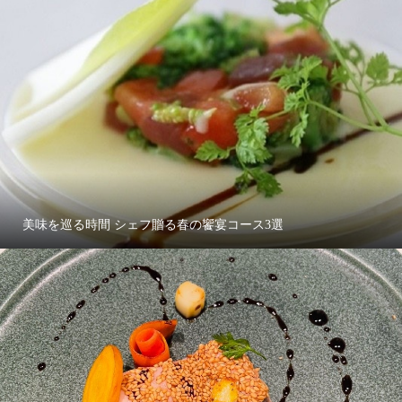
美味を巡る時間 シェフ贈る春の饗宴コース3選