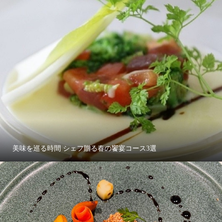
美味を巡る時間 シェフ贈る春の饗宴コース3選