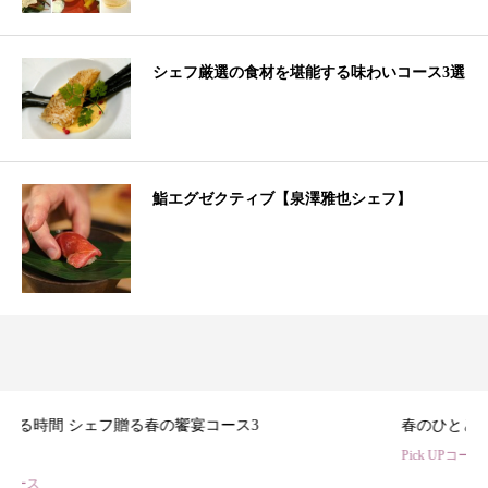
シェフ厳選の食材を堪能する味わいコース3選
鮨エグゼクティブ【泉澤雅也シェフ】
3
春のひととき、美食シェフ3名の特別コース
Pick UPコース