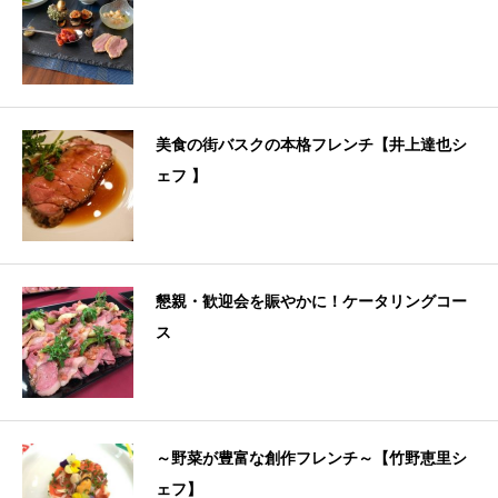
美食の街バスクの本格フレンチ【井上達也シ
ェフ 】
懇親・歓迎会を賑やかに！ケータリングコー
ス
～野菜が豊富な創作フレンチ～【竹野恵里シ
ェフ】