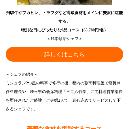
飛騨牛やフカヒレ、トラフグなど高級食材をメインに贅沢に堪能
する、
特別な日にぴったりな9品コース（65,780円/名）
＜野本領治シェフ＞
詳しくはこちら
～シェフの紹介～
ミシュラン2つ星の料亭で修行の後、都内の割烹料理屋で店長兼
任料理長や、埼玉県の会席料理「三ニ六竹亭」にて料理営業部長
を歴任されたご経験！ご夫婦2人で、真心込めてサービスして下
さるシェフです。
豪華な食材を堪能するコース