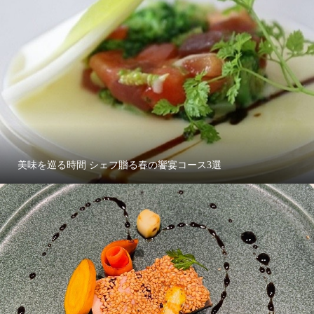
美味を巡る時間 シェフ贈る春の饗宴コース3選