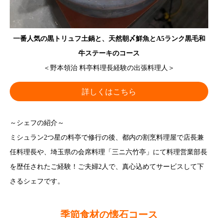
一番人気の黒トリュフ土鍋と、天然朝〆鮮魚とA5ランク黒毛和
牛ステーキのコース
＜野本領治 料亭料理長経験の出張料理人＞
詳しくはこちら
～シェフの紹介～
ミシュラン2つ星の料亭で修行の後、都内の割烹料理屋で店長兼
任料理長や、埼玉県の会席料理「三ニ六竹亭」にて料理営業部長
を歴任されたご経験！ご夫婦2人で、真心込めてサービスして下
さるシェフです。
季節食材の懐石コース