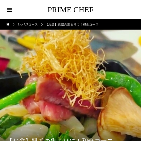
PRIME CHEF
Pick UPコース
【お盆】親戚の集まりに！和食コース