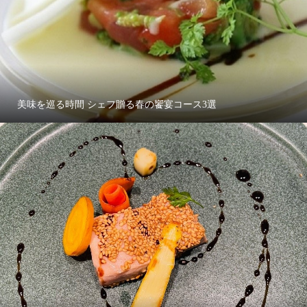
美味を巡る時間 シェフ贈る春の饗宴コース3選