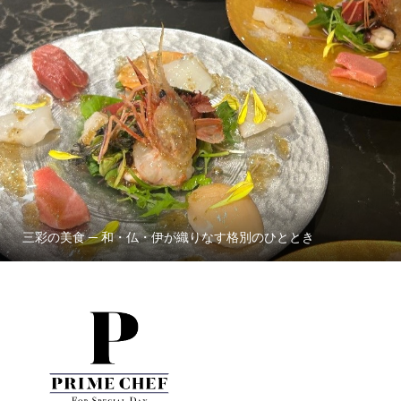
三彩の美食 ─ 和・仏・伊が織りなす格別のひととき