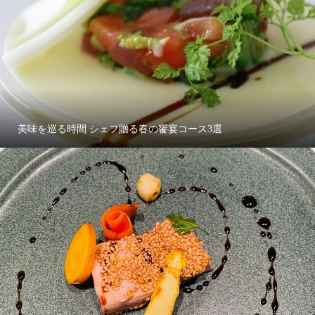
美味を巡る時間 シェフ贈る春の饗宴コース3選