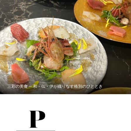
三彩の美食 ─ 和・仏・伊が織りなす格別のひととき