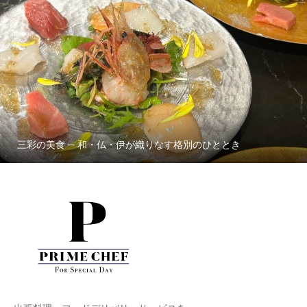
三彩の美食 ─ 和・仏・伊が織りなす格別のひととき