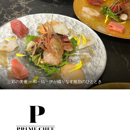
三彩の美食 ─ 和・仏・伊が織りなす格別のひととき