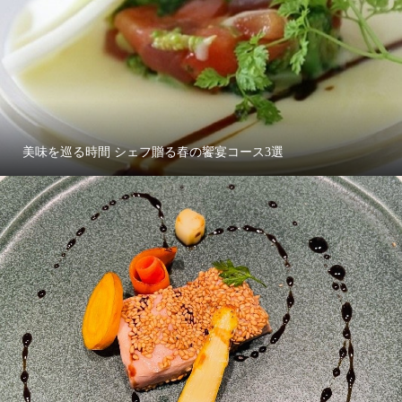
美味を巡る時間 シェフ贈る春の饗宴コース3選