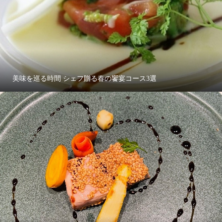
美味を巡る時間 シェフ贈る春の饗宴コース3選