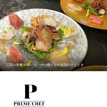
三彩の美食 ─ 和・仏・伊が織りなす格別のひととき