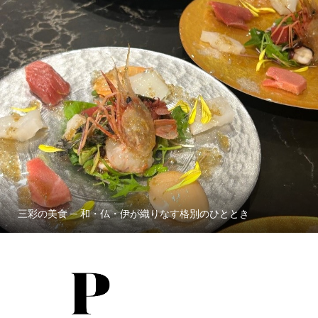
三彩の美食 ─ 和・仏・伊が織りなす格別のひととき