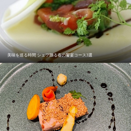
美味を巡る時間 シェフ贈る春の饗宴コース3選