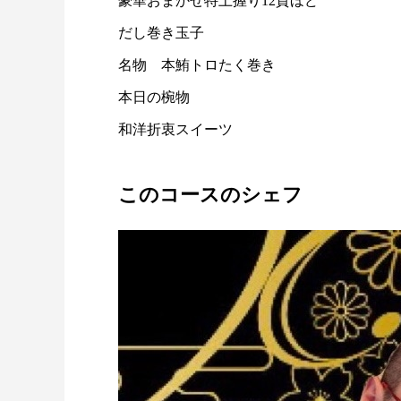
豪華おまかせ特上握り12貫ほど
だし巻き玉子
名物 本鮪トロたく巻き
本日の椀物
和洋折衷スイーツ
このコースのシェフ