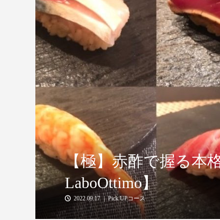
【極】赤酢で握る本
LaboOttimo】
2022.09.17
Pick UPコース