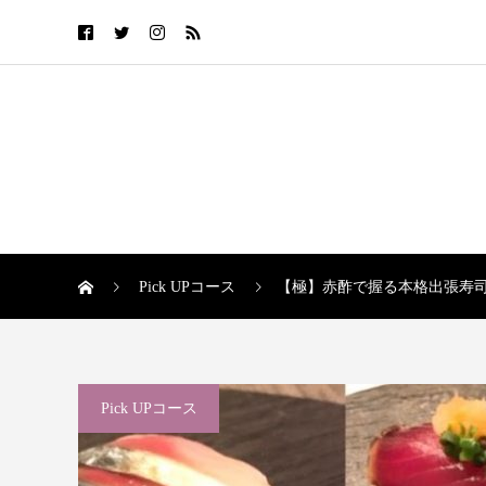
Pick UPコース
【極】赤酢で握る本格出張寿司【食
Pick UPコース