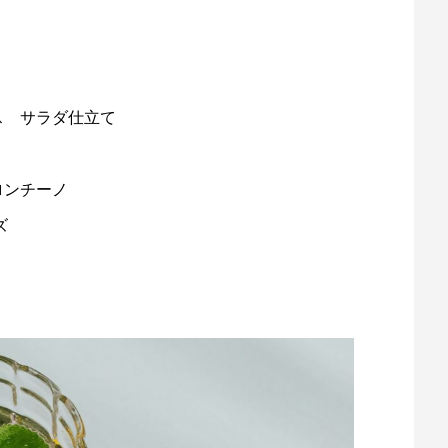
ス サラダ仕立て
ロンチーノ
ズ