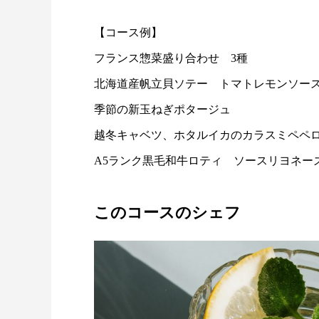
【コース例】
フランス惣菜盛り合わせ 3種
北海道産帆立貝ソテー トマトレモンソー
季節の新玉ねぎポタージュ
越冬キャベツ、ホタルイカのカラスミペペ
A5ランク黒毛和牛ロティ ソースリヨネー
このコースのシェフ