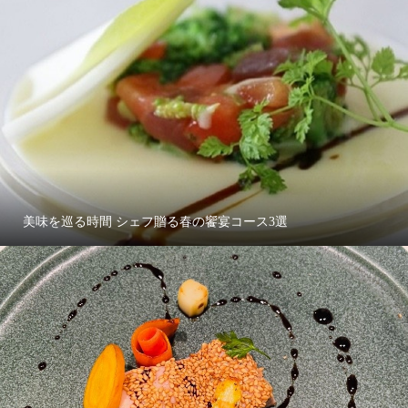
美味を巡る時間 シェフ贈る春の饗宴コース3選