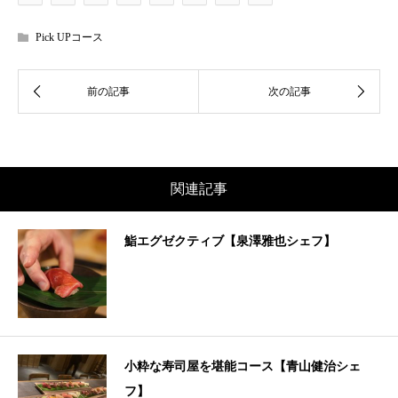
Pick UPコース
関連記事
鮨エグゼクティブ【泉澤雅也シェフ】
小粋な寿司屋を堪能コース【青山健治シェ
フ】