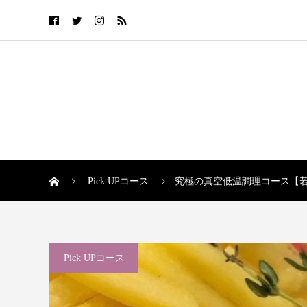
Pick UPコース
究極の真空低温調理コース【
Pick UPコース