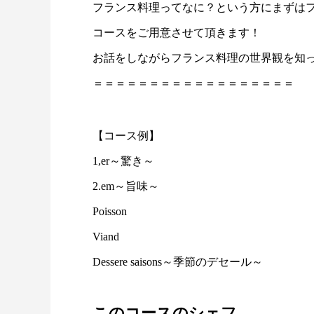
フランス料理ってなに？という方にまずは
コースをご用意させて頂きます！
お話をしながらフランス料理の世界観を知
＝＝＝＝＝＝＝＝＝＝＝＝＝＝＝＝＝＝
【コース例】
1,er～驚き～
2.em～旨味～
Poisson
Viand
Dessere saisons～季節のデセール～
このコースのシェフ