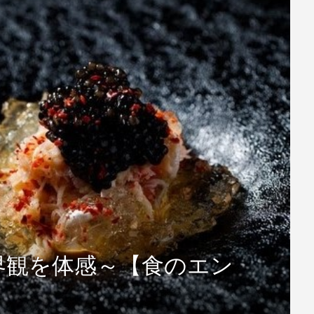
界観を体感～【食のエン
】