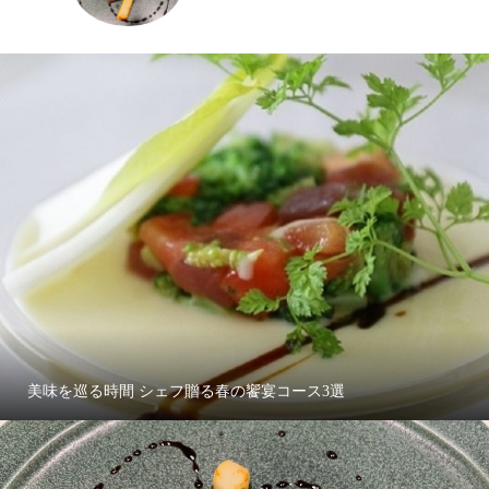
美味を巡る時間 シェフ贈る春の饗宴コース3選