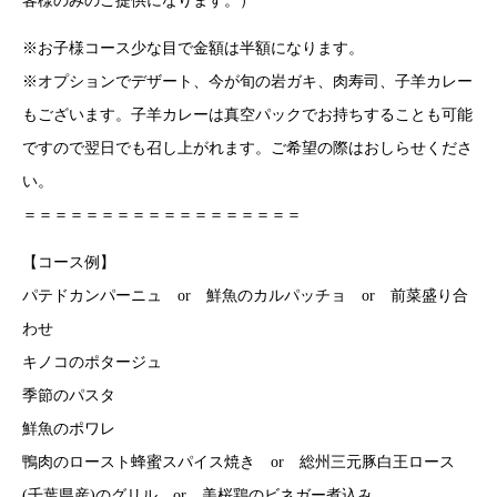
客様のみのご提供になります。）
※お子様コース少な目で金額は半額になります。
※オプションでデザート、今が旬の岩ガキ、肉寿司、子羊カレー
もございます。子羊カレーは真空パックでお持ちすることも可能
ですので翌日でも召し上がれます。ご希望の際はおしらせくださ
い。
＝＝＝＝＝＝＝＝＝＝＝＝＝＝＝＝＝＝
【コース例】
パテドカンパーニュ or 鮮魚のカルパッチョ or 前菜盛り合
わせ
キノコのポタージュ
季節のパスタ
鮮魚のポワレ
鴨肉のロースト蜂蜜スパイス焼き or 総州三元豚白王ロース
(千葉県産)のグリル or 美桜鶏のビネガー煮込み