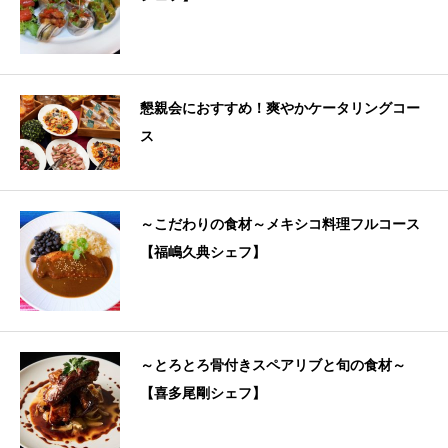
懇親会におすすめ！爽やかケータリングコー
ス
～こだわりの食材～メキシコ料理フルコース
【福嶋久典シェフ】
～とろとろ骨付きスペアリブと旬の食材～
【喜多尾剛シェフ】