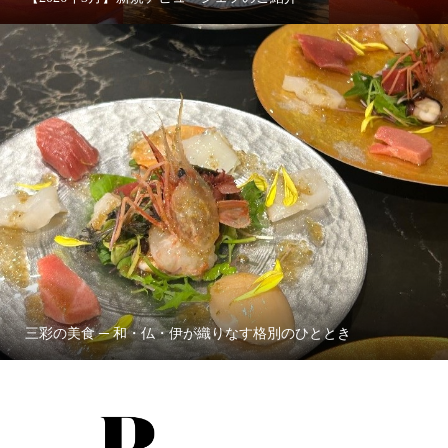
三彩の美食 ─ 和・仏・伊が織りなす格別のひととき