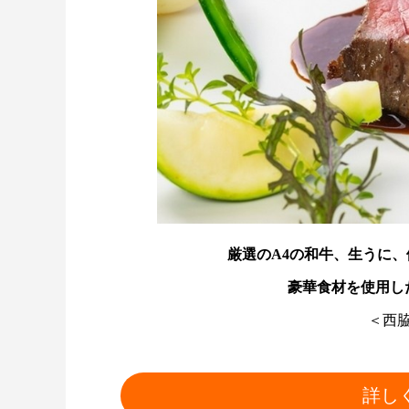
厳選のA4の和牛、生うに
豪華食材を使用したコ
＜西
詳し