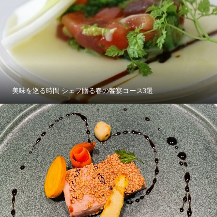
美味を巡る時間 シェフ贈る春の饗宴コース3選