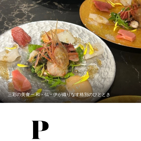
三彩の美食 ─ 和・仏・伊が織りなす格別のひととき