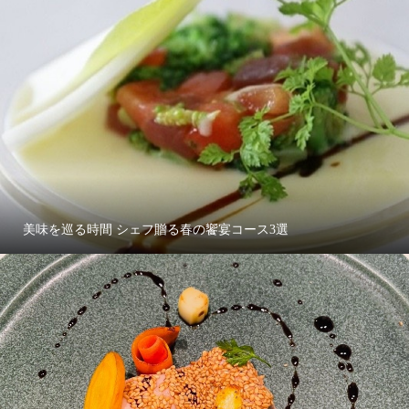
美味を巡る時間 シェフ贈る春の饗宴コース3選