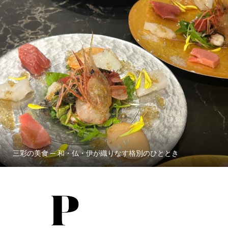
三彩の美食 ─ 和・仏・伊が織りなす格別のひととき