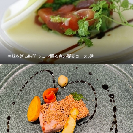
美味を巡る時間 シェフ贈る春の饗宴コース3選