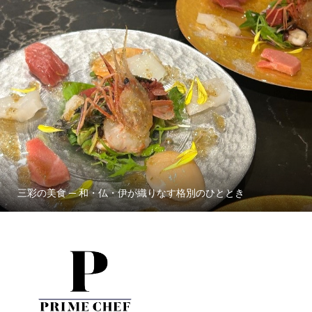
三彩の美食 ─ 和・仏・伊が織りなす格別のひととき