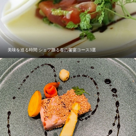
美味を巡る時間 シェフ贈る春の饗宴コース3選