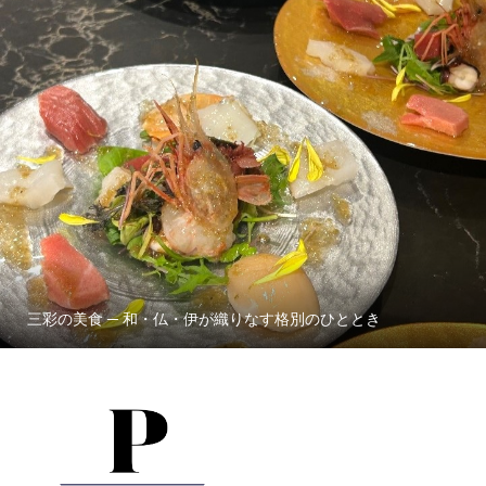
三彩の美食 ─ 和・仏・伊が織りなす格別のひととき