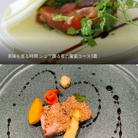
美味を巡る時間 シェフ贈る春の饗宴コース3選