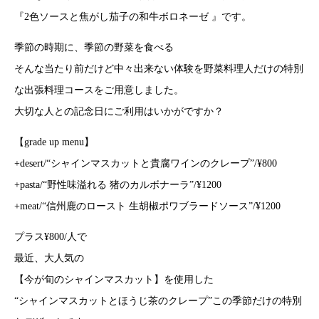
『2色ソースと焦がし茄子の和牛ボロネーゼ 』です。
季節の時期に、季節の野菜を食べる
そんな当たり前だけど中々出来ない体験を野菜料理人だけの特別
な出張料理コースをご用意しました。
大切な人との記念日にご利用はいかがですか？
【grade up menu】
+desert/“シャインマスカットと貴腐ワインのクレープ”/¥800
+pasta/“野性味溢れる 猪のカルボナーラ”/¥1200
+meat/“信州鹿のロースト 生胡椒ポワブラードソース”/¥1200
プラス¥800/人で
最近、大人気の
【今が旬のシャインマスカット】を使用した
“シャインマスカットとほうじ茶のクレープ”この季節だけの特別