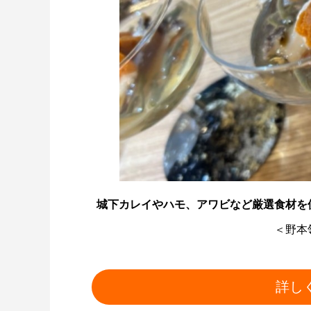
城下カレイやハモ、アワビなど厳選食材を使っ
＜野本
詳し