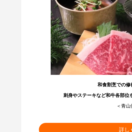
和食割烹での修
刺身やステーキなど和牛各部位を楽
＜青山
詳し