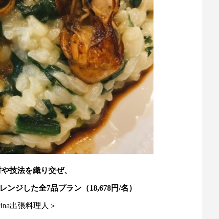
材や技法を織り交ぜ、
ジした全7品プラン（18,678円/名）
cucina出張料理人＞