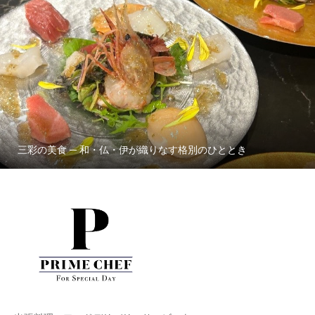
三彩の美食 ─ 和・仏・伊が織りなす格別のひととき