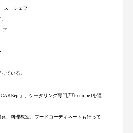
」 スーシェフ
フ、
ェフ
ル
行っている。
KEepi」、ケータリング専門店｢to-un-be｣を運
開発、料理教室、フードコーディネートも行って