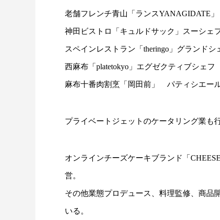
老舗フレンチ青山「ランスYANAGIDATE
神田ビストロ「キュルドサック」スーシェ
スペインレストラン「theringo」グランドシ
西麻布「platetokyo」エグゼクティブシェフ
麻布十番肉割烹「岡田前」 パティシエー
プライベートジェットのケータリング業も
オンラインチーズケーキブランド「CHEESECA
営。
その他業態プロデュース、料理監修、商品
いる。