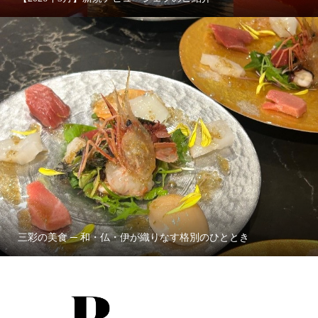
三彩の美食 ─ 和・仏・伊が織りなす格別のひととき