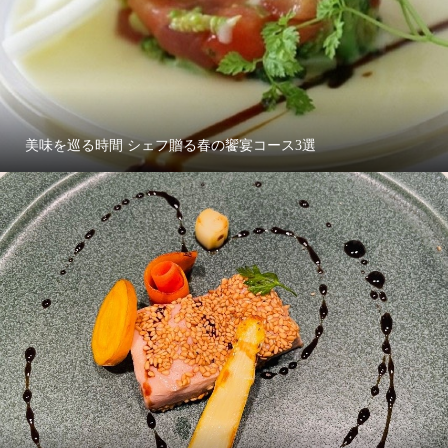
美味を巡る時間 シェフ贈る春の饗宴コース3選