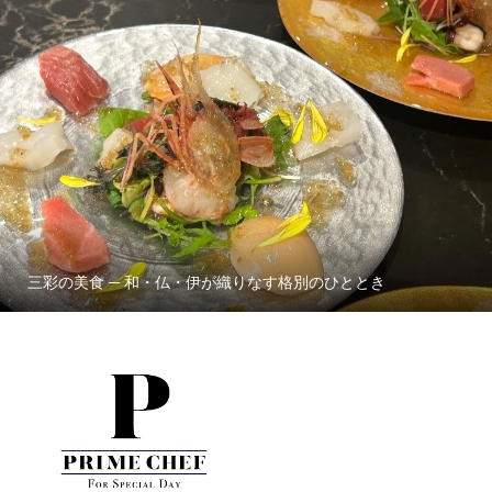
三彩の美食 ─ 和・仏・伊が織りなす格別のひととき