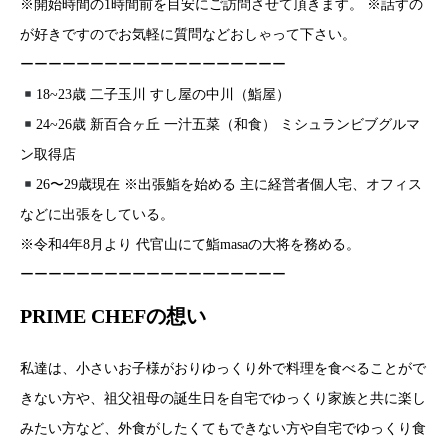
※開始時間の1時間前を目安にご訪問させて頂きます。 ※話すの
が好きですのでお気軽に質問などおしゃって下さい。
ーーーーーーーーーーーーーーーーーーー
18~23歳 二子玉川 すし屋の中川（鮨屋）
24~26歳 新百合ヶ丘 一汁五菜（和食） ミシュランビブグルマ
ン取得店
26〜29歳現在 ※出張鮨を始める 主に経営者個人宅、オフィス
などに出張をしている。
※令和4年8月より 代官山にて鮨masaの大将を務める。
ーーーーーーーーーーーーーーーーーーー
PRIME CHEFの想い
私達は、小さいお子様がおりゆっくり外で料理を食べることがで
きない方や、祖父祖母の誕生日を自宅でゆっくり家族と共に楽し
みたい方など、外食がしたくてもできない方や自宅でゆっくり食