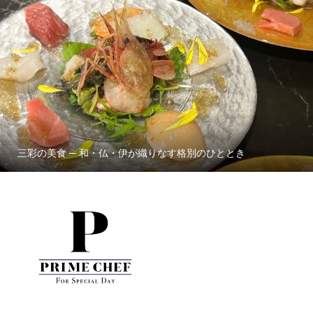
三彩の美食 ─ 和・仏・伊が織りなす格別のひととき