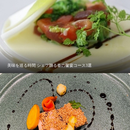
美味を巡る時間 シェフ贈る春の饗宴コース3選