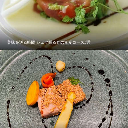
美味を巡る時間 シェフ贈る春の饗宴コース3選