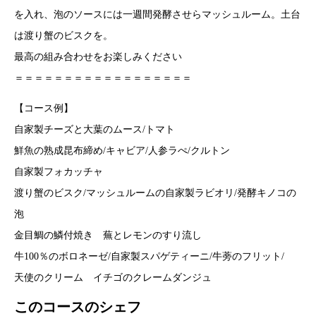
を入れ、泡のソースには一週間発酵させらマッシュルーム。土台
は渡り蟹のビスクを。
最高の組み合わせをお楽しみください
＝＝＝＝＝＝＝＝＝＝＝＝＝＝＝＝＝＝
【コース例】
自家製チーズと大葉のムース/トマト
鮮魚の熟成昆布締め/キャビア/人参ラぺ/クルトン
自家製フォカッチャ
渡り蟹のビスク/マッシュルームの自家製ラビオリ/発酵キノコの
泡
金目鯛の鱗付焼き 蕪とレモンのすり流し
牛100％のボロネーゼ/自家製スパゲティーニ/牛蒡のフリット/
天使のクリーム イチゴのクレームダンジュ
このコースのシェフ