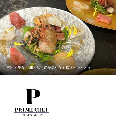
三彩の美食 ─ 和・仏・伊が織りなす格別のひととき