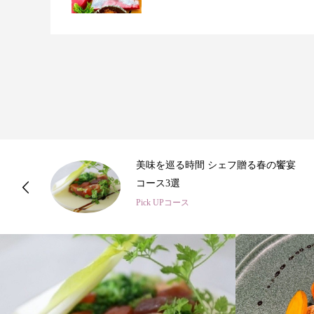
宴
春のひととき、美食シェフ3名の特別
コース
Pick UPコース