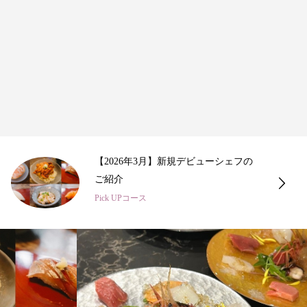
三彩の美食 ─ 和・仏・伊が織りなす
格別のひととき
Pick UPコース