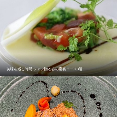
美味を巡る時間 シェフ贈る春の饗宴コース3選