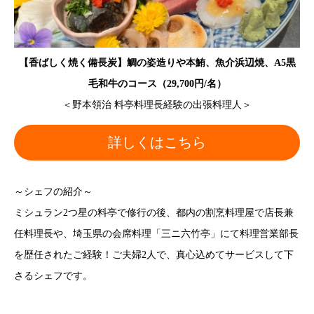
【香ばしく焼く備長炭】鯛の姿造りや本鮪、魚介浜辺焼、A5黒
毛和牛のコース（29,700円/名）
＜野本領治 料亭料理長経験の出張料理人＞
詳しくはこちら
～シェフの紹介～
ミシュラン2つ星の料亭で修行の後、都内の割烹料理屋で店長兼
任料理長や、埼玉県の会席料理「三ニ六竹亭」にて料理営業部長
を歴任されたご経験！ご夫婦2人で、真心込めてサービスして下
さるシェフです。