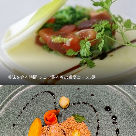
美味を巡る時間 シェフ贈る春の饗宴コース3選