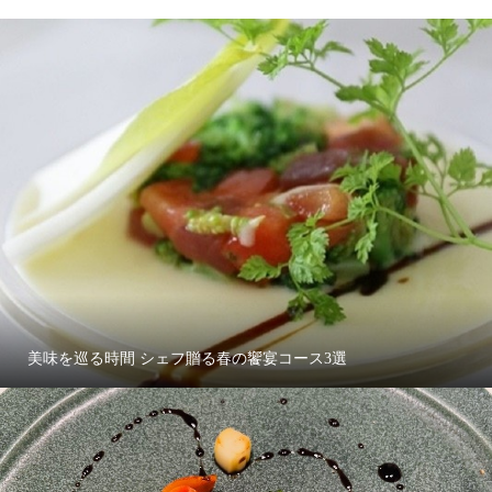
美味を巡る時間 シェフ贈る春の饗宴コース3選