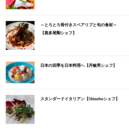
～とろとろ骨付きスペアリブと旬の食材～
【喜多尾剛シェフ】
日本の四季を日本料理へ【丹敏男シェフ】
スタンダードイタリアン【Shinobuシェフ】