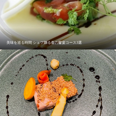
美味を巡る時間 シェフ贈る春の饗宴コース3選