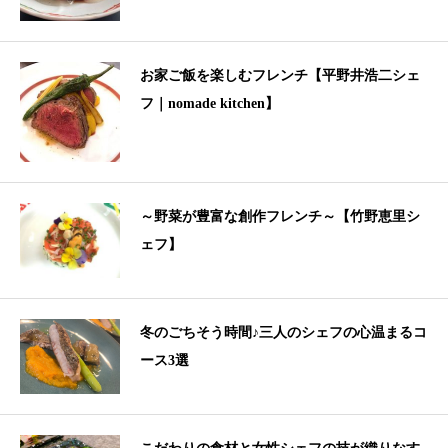
お家ご飯を楽しむフレンチ【平野井浩二シェ
フ｜nomade kitchen】
～野菜が豊富な創作フレンチ～【竹野恵里シ
ェフ】
冬のごちそう時間♪三人のシェフの心温まるコ
ース3選