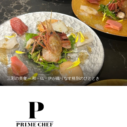
三彩の美食 ─ 和・仏・伊が織りなす格別のひととき