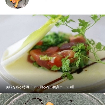
美味を巡る時間 シェフ贈る春の饗宴コース3選